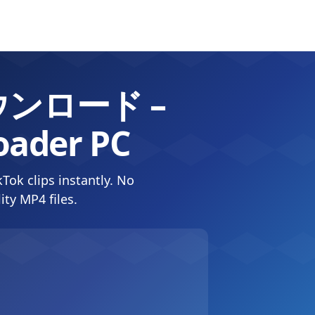
ウンロード –
oader PC
ok clips instantly. No
ity MP4 files.