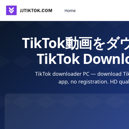
コンテンツへスキップ
Home
TikTok動画をダ
TikTok Downl
TikTok downloader PC — download TikT
app, no registration. HD qual