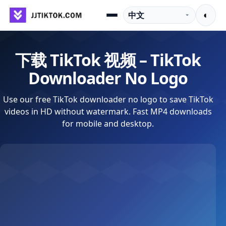
跳到内容
语言
◐
Menu
下载 TikTok 视频 – TikTok
Downloader No Logo
Use our free TikTok downloader no logo to save TikTok
videos in HD without watermark. Fast MP4 downloads
for mobile and desktop.