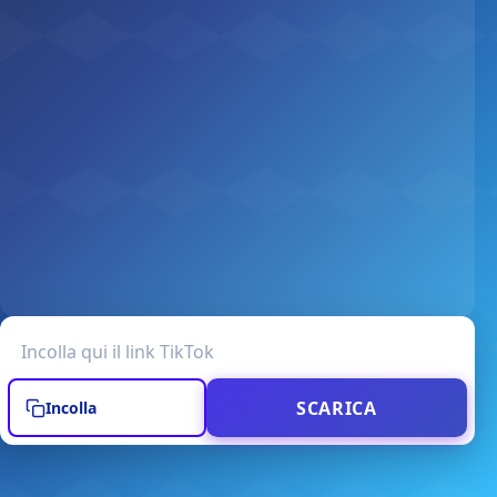
URL del video TikTok
SCARICA
Incolla