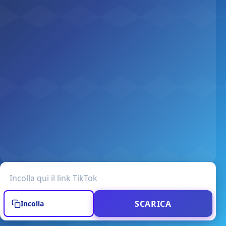
URL del video TikTok
SCARICA
Incolla