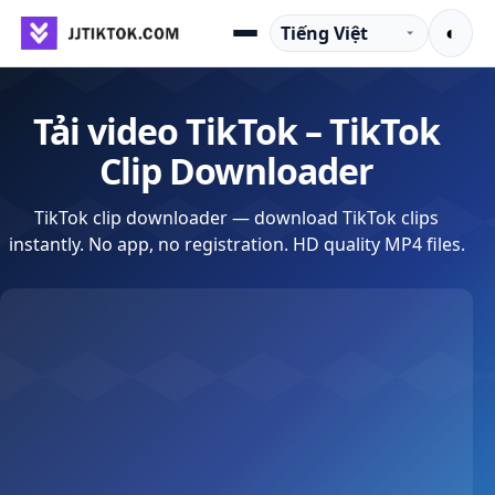
Chuyển đến nội dung
Ngôn ngữ
◐
Menu
Tải video TikTok – TikTok
Clip Downloader
TikTok clip downloader — download TikTok clips
instantly. No app, no registration. HD quality MP4 files.