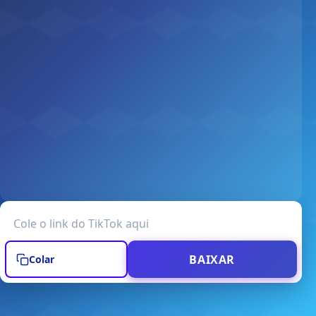
URL do vídeo do TikTok
BAIXAR
Colar