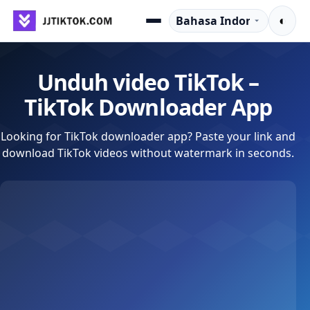
Lompat ke konten
Language
◐
Menu
Unduh video TikTok –
TikTok Downloader App
Looking for TikTok downloader app? Paste your link and
download TikTok videos without watermark in seconds.