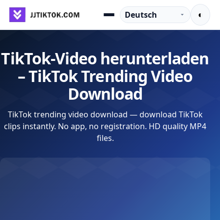
Zum Inhalt springen
Sprache
◐
Menu
TikTok-Video herunterladen
– TikTok Trending Video
Download
TikTok trending video download — download TikTok
clips instantly. No app, no registration. HD quality MP4
files.