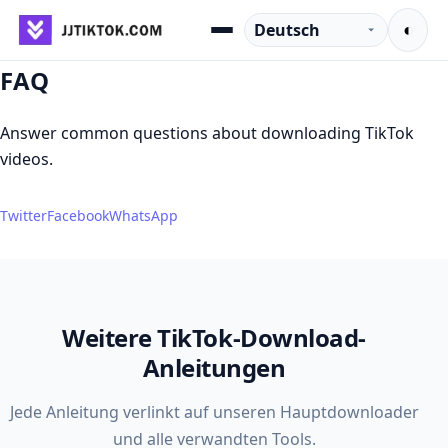
Zum Inhalt springen
Sprache
◐
Menu
FAQ
Answer common questions about downloading TikTok
videos.
Twitter
Facebook
WhatsApp
Weitere TikTok-Download-
Anleitungen
Jede Anleitung verlinkt auf unseren Hauptdownloader
und alle verwandten Tools.