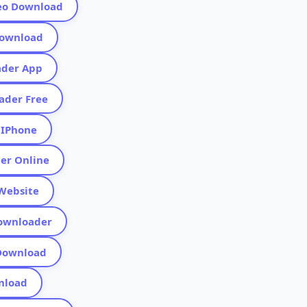
ideo Download
 Download
oader App
oader Free
r IPhone
der Online
 Website
 Downloader
o Download
wnload