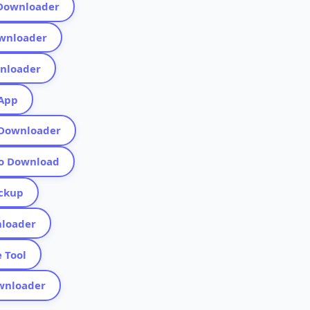
k Downloader
Downloader
wnloader
 App
a Downloader
deo Download
ackup
wnloader
e Tool
Downloader