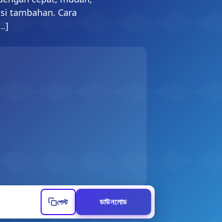
asi tambahan. Cara
…]
ডিও URL
ডাউনলোড
পেস্ট