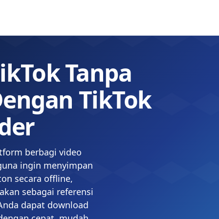
ikTok Tanpa
Dengan TikTok
der
atform berbagi video
gguna ingin menyimpan
on secara offline,
nakan sebagai referensi
 Anda dapat download
 dengan cepat, mudah,