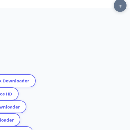
+
Tok Downloader
eos HD
Downloader
nloader