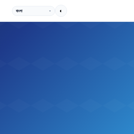
ভাষা
◐