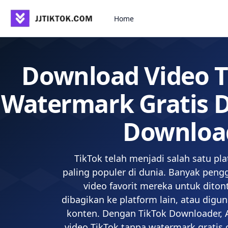
বিষয়বস্তুতে যান
Home
Download Video T
Watermark Gratis 
Downloa
TikTok telah menjadi salah satu pl
paling populer di dunia. Banyak pen
video favorit mereka untuk ditont
dibagikan ke platform lain, atau digu
konten. Dengan TikTok Downloader,
video TikTok tanpa watermark gratis